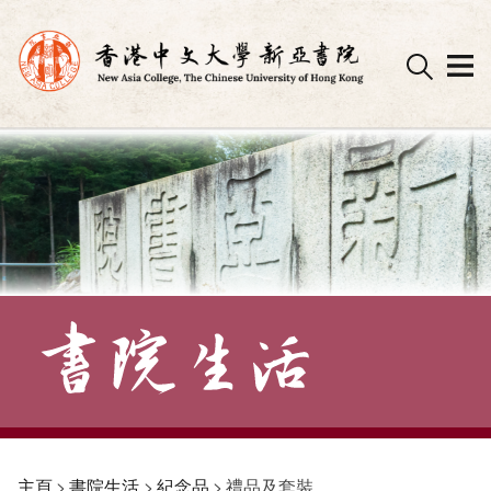
Skip
to
content
主頁
>
書院生活
>
紀念品
>
禮品及套裝