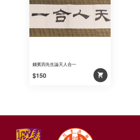
錢賓四先生論天人合一
$150