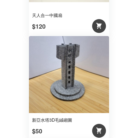
天人合一中國扇
$120
新亞水塔3D毛絨砌圖
$50