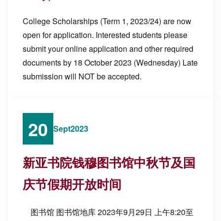
College Scholarships (Term 1, 2023/24) are now
open for application. Interested students please
submit your online application and other required
documents by 18 October 2023 (Wednesday) Late
submission will NOT be accepted.
20
Sept
2023
新亚书院钱穆图书馆中秋节及国
庆节假期开放时间
图书馆 图书馆地库 2023年9月29日 上午8:20至