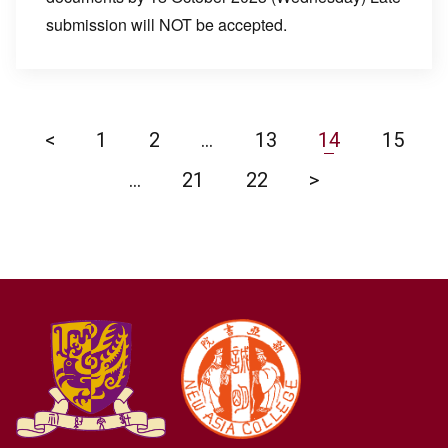
submission will NOT be accepted.
<
1
2
…
13
14
15
…
21
22
>