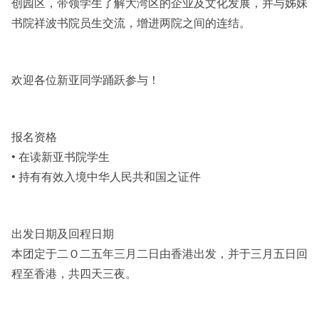
创园区，带领学生了解大湾区的企业及文化发展，并与姊妹
书院祥波书院员生交流，增进两院之间的连结。
其他
欢迎各位新亚同学踊跃参与！
报名资格
• 在读新亚书院学生
• 持有有效入境中华人民共和国之证件
出发日期及回程日期
本团定于二Ｏ二五年三月二日由香港出发，并于三月五日回
程至香港，共四天三夜。