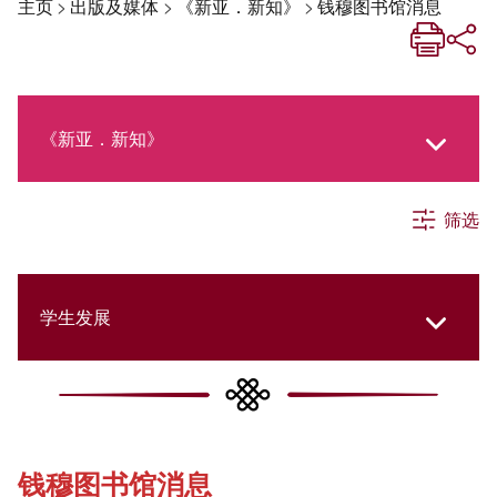
主页
>
出版及媒体
>
《新亚．新知》
>
钱穆图书馆消息
《新亚．新知》
筛选
《新亚生活月刊》
社交媒体专栏
学生发展
《新亚简讯》
College Updates
钱穆图书馆消息
《新亚书院概览》
Cultural Topics