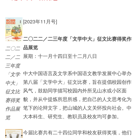
其他书院出版
[2023年11月号]
Staff Engagement
二〇二二／二三年度「文学中大」征文比赛得奖作
新亚影集
Alumni Connections
品展览
二〇二
展期：十一月十四日至十二月八日
二／二
三年度
影片库
中大中国语言及文学系中国语文教学发展中心举办
「文学
第八届「文学中大」征文比赛，旨在提倡校园创作
中大」
风气，鼓励同学描写校园内外所见山水或小区面
征文比
貌，并从中提炼所思所感，把自己的人文思考化为
赛得奖
笔下的论辩文字，把山城的人文关怀投向社会。中
作品展
大本科生、研究生、教职员及校友均可参加。
览
今届比赛共有二十四位同学和校友获得奖项，他们