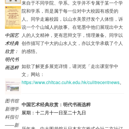
来自于不同学院、学系。文学并不专属于某一个学
院和学系，而是属于每一位对中大校园有感受的
人。同学走遍校园，以山水美景抒发个人体悟，诉
说一个个山城人的故事。在笔墨中他们展现出中大
人的人文精神，更有思辩文字，情理兼备。同学以
中国艺
创作描写了中大的山水人文，亦以文学承载了个人
术经典
的感悟。
欣赏：
明代书
如欲了解更多展览详情，请浏览「走出课室学中
画选粹
文」网站：
https://www.chltcac.cuhk.edu.hk/culitrecentnews
。
图书馆
中国艺术经典欣赏：明代书画选粹
新增学
展期：十二月十一日至二十九日
科指引
——新
历年来，中大图书馆从日本东京株式会社二玄社订