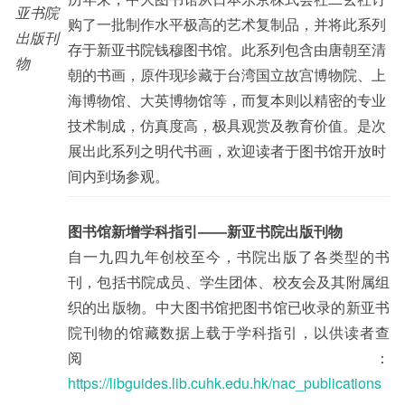
亚书院
购了一批制作水平极高的艺术复制品，并将此系列
出版刊
存于新亚书院钱穆图书馆。此系列包含由唐朝至清
物
朝的书画，原件现珍藏于台湾国立故宫博物院、上
海博物馆、大英博物馆等，而复本则以精密的专业
技术制成，仿真度高，极具观赏及教育价值。是次
展出此系列之明代书画，欢迎读者于图书馆开放时
间内到场参观。
图书馆新增学科指引——新亚书院出版刊物
自一九四九年创校至今，书院出版了各类型的书
刊，包括书院成员、学生团体、校友会及其附属组
织的出版物。中大图书馆把图书馆已收录的新亚书
院刊物的馆藏数据上载于学科指引，以供读者查
阅：
https://libguides.lib.cuhk.edu.hk/nac_publications