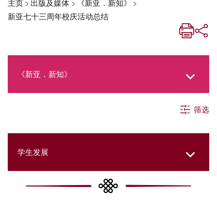
主页
>
出版及媒体
>
《新亚．新知》
>
新亚七十三周年校庆活动总结
《新亚．新知》
筛选
《新亚生活月刊》
社交媒体专栏
学生发展
《新亚简讯》
College Updates