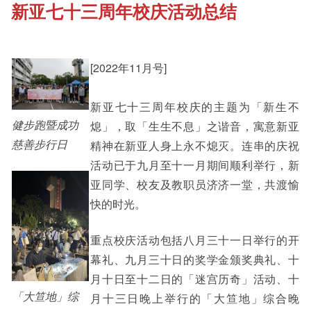
新亚七十三周年校庆活动总结
《新亚书院概览》
Cultural Topics
其他书院出版
[2022年11月号]
Staff Engagement
新亚七十三周年校庆的主题为「新生不
新亚影集
Alumni Connections
健步跑暨成功
熄」，取「生生不息」之谐音，寓意新亚
慈善步行日
精神在新亚人身上永不熄灭。连串的庆祝
活动已于九月至十一月期间顺利举行，新
影片库
亚同学、校友及教职员济济一堂，共渡愉
快的时光。
重点校庆活动包括八月三十一日举行的开
幕礼、九月三十日的奖学金颁奖典礼、十
月十日至十二日的「迷宫历奇」活动、十
「大笪地」综
月十三日晚上举行的「大笪地」综合晚