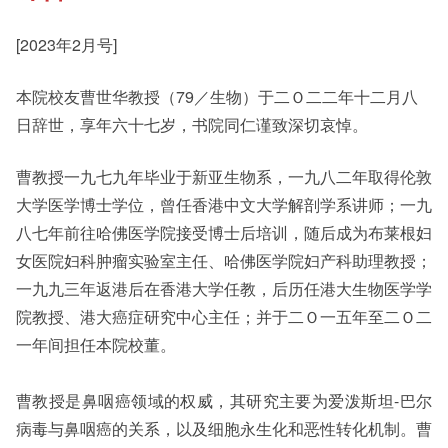
[2023年2月号]
其他书院出版
Student Development
本院校友曹世华教授（79／生物）于二Ｏ二二年十二月八
日辞世，享年六十七岁，书院同仁谨致深切哀悼。
新亚影集
Staff Engagement
曹教授一九七九年毕业于新亚生物系，一九八二年取得伦敦
大学医学博士学位，曾任香港中文大学解剖学系讲师；一九
影片库
八七年前往哈佛医学院接受博士后培训，随后成为布莱根妇
女医院妇科肿瘤实验室主任、哈佛医学院妇产科助理教授；
一九九三年返港后在香港大学任教，后历任港大生物医学学
院教授、港大癌症研究中心主任；并于二Ｏ一五年至二Ｏ二
一年间担任本院校董。
曹教授是鼻咽癌领域的权威，其研究主要为爱泼斯坦-巴尔
病毒与鼻咽癌的关系，以及细胞永生化和恶性转化机制。曹