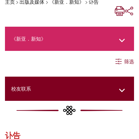
主页
>
出版及媒体
>
《新亚．新知》
>
讣告
《新亚．新知》
筛选
《新亚生活月刊》
社交媒体专栏
校友联系
《新亚简讯》
College Updates
讣告
《新亚书院概览》
Cultural Topics