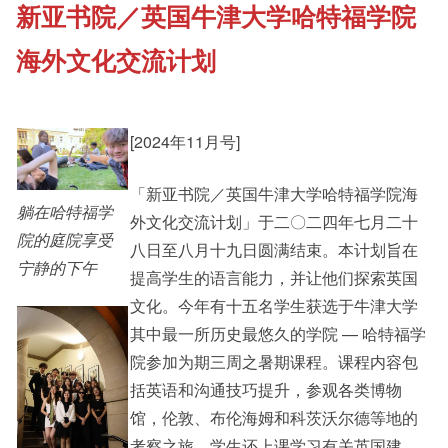
新亚书院／英国牛津大学哈特福学院
《新亚书院概览》
Cultural Topics
海外文化交流计划
其他书院出版
Student Development
[2024年11月号]
新亚影集
Alumni Connections
「新亚书院／英国牛津大学哈特福学院海
躺在哈特福学
外文化交流计划」于二〇二四年七月二十
院的庭院享受
八日至八月十九日圆满结束。本计划旨在
影片库
宁静的下午
提高学生的语言能力，并让他们探索英国
文化。今年有十五名学生获选于牛津大学
其中最一所历史最悠久的学院 — 哈特福学
院参加为期三周之暑期课程。课程内容包
括英语和沟通技巧提升，参观各类博物
馆，伦敦、布伦海姆和科茨沃尔德等地的
考察之旅。学生还上课学习有关英国建