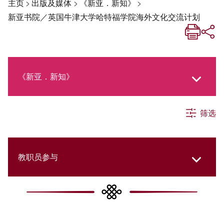
主页
>
出版及媒体
>
《新亚．新知》
>
新亚书院／英国牛津大学哈特福学院海外文化交流计划
《新亚．新知》
筛选
《新亚生活月刊》
社交媒体专栏
教职员参与
《新亚简讯》
College Updates