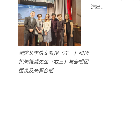
演出。
副院长李浩文教授（左一）和指
挥朱振威先生（右三）与合唱团
团员及来宾合照