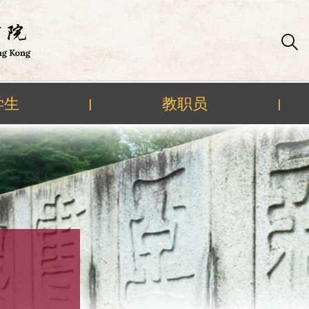
学生
教职员
|
|