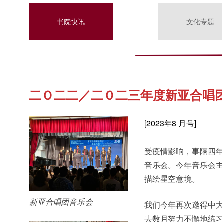
书院快讯
文化专题
二Ｏ二二／二Ｏ二三年度新亚合唱团
[
2023年8 月号]
受疫情影响，事隔四
音乐会。今年音乐会
描绘星空意境。
新亚合唱团音乐会
我们今年再次邀得中
去数月努力不懈地练