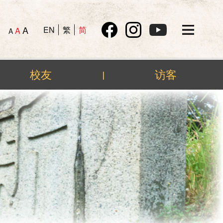
A
EN
繁
简
A
A
校友
访客
|