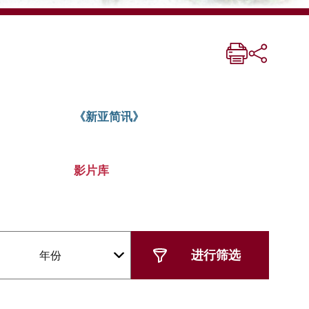
《新亚简讯》
影片库
年份