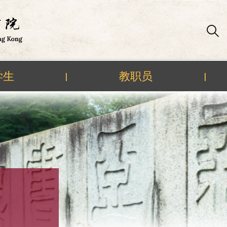
学生
教职员
|
|