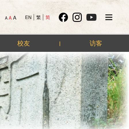
A
EN
繁
简
A
A
校友
访客
|