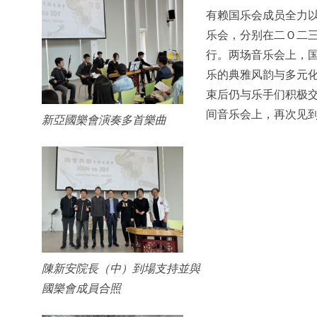
有赖国乐会成员全力
乐会，分别在二Ｏ二
行。两场音乐会上，
乐的典雅风韵与多元
束后仍与乐手们积极
间音乐会上，再次见
新亞國樂會演奏多首樂曲
陳新安院長（中）到場支持並與
國樂會成員合照