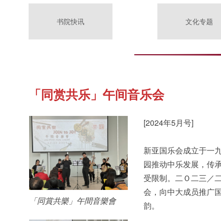
书院快讯
文化专题
「同赏共乐」午间音乐会
[2024年5月号]
新亚国乐会成立于一
园推动中乐发展，传
受限制。二Ｏ二三／
会，向中大成员推广
「同賞共樂」午間音樂會
韵。