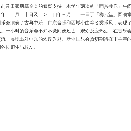
以赴及田家炳基金会的慷慨支持，本学年两次的「同赏共乐」午
三年十二月二十日及二Ｏ二四年三月二十一日于「梅云堂」圆满
国乐会演奏了古典中乐、广东音乐和西域小曲等各类乐风，表现
化。一小时的音乐会不知不觉间便过去，观众反应热烈，在音乐
交流，展现出对中乐的浓厚兴趣。新亚国乐会热切期待在下学年
到各位师生与校友。