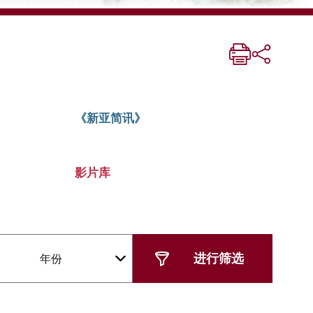
《新亚简讯》
影片库
年份