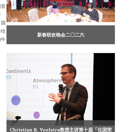
间音
举
了国
会结
新春联欢晚会二〇二六
的午
Christian R. Voolstra教授主讲第十届「任国荣