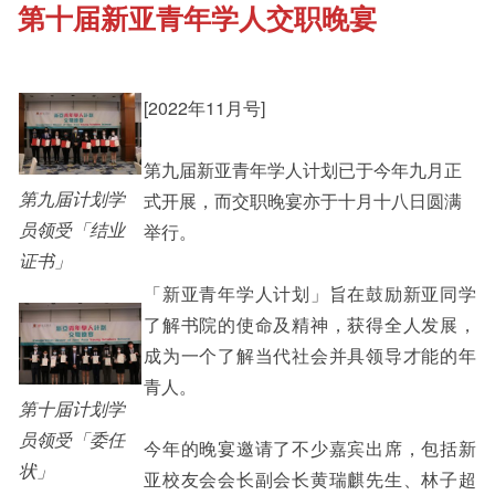
第十届新亚青年学人交职晚宴
《新亚书院概览》
Cultural Topics
其他书院出版
[2022年11月号]
Staff Engagement
第九届新亚青年学人计划已于今年九月正
新亚影集
Alumni Connections
第九届计划学
式开展，而交职晚宴亦于十月十八日圆满
员领受「结业
举行。
证书」
影片库
「新亚青年学人计划」旨在鼓励新亚同学
了解书院的使命及精神，获得全人发展，
成为一个了解当代社会并具领导才能的年
青人。
第十届计划学
员领受「委任
今年的晚宴邀请了不少嘉宾出席，包括新
状」
亚校友会会长副会长黄瑞麒先生、林子超