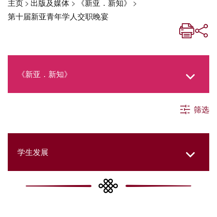
主页
>
出版及媒体
>
《新亚．新知》
>
第十届新亚青年学人交职晚宴
《新亚．新知》
筛选
《新亚生活月刊》
社交媒体专栏
学生发展
《新亚简讯》
College Updates