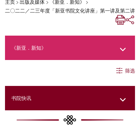
主页
>
出版及媒体
>
《新亚．新知》
>
二〇二二／二三年度「新亚书院文化讲座」第一讲及第二讲
《新亚．新知》
筛选
《新亚生活月刊》
社交媒体专栏
书院快讯
《新亚简讯》
Cultural Topics