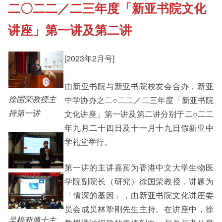
二〇二二／二三年度「新亚书院文化
《新亚书院概览》
Student Development
讲座」第一讲及第二讲
其他书院出版
Staff Engagement
[2023年2月号]
新亚影集
由新亚书院与新亚书院校友会合办，新亚
Alumni Connections
徐国荣教授主
中学协办之二○二二／二三年度「新亚书院
持第一讲
文化讲座」第一讲及第二讲分别于二○二二
影片库
年九月二十四日及十一月十九日假新亚中
学礼堂举行。
第一讲的主讲嘉宾为香港中文大学生物医
学院副院长（研究）徐国荣教授，讲题为
「情深的基因」，由新亚书院文化讲座委
员会成员林挚刚先生主持。在讲座中，徐
吴梓新博士主