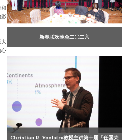
践和
的影
新春联欢晚会二〇二六
巨大
的心
Christian R. Voolstra教授主讲第十届「任国荣