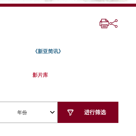
《新亚简讯》
影片库
年份