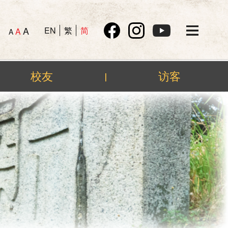
A
EN
繁
简
A
A
校友
访客
|