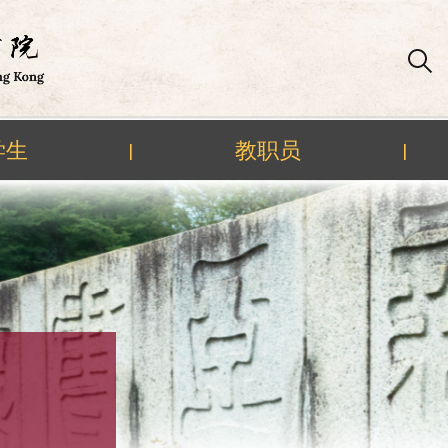
学生
教职员
|
|