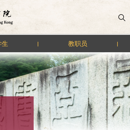
学生
教职员
|
|