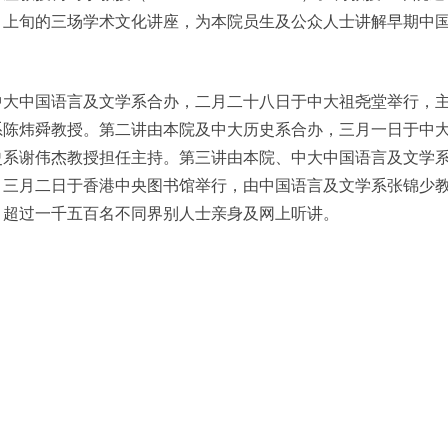
月上旬的三场学术文化讲座，为本院员生及公众人士讲解早期中
中大中国语言及文学系合办，二月二十八日于中大祖尧堂举行，
系陈炜舜教授。第二讲由本院及中大历史系合办，三月一日于中
史系谢伟杰教授担任主持。第三讲由本院、中大中国语言及文学
，三月二日于香港中央图书馆举行，由中国语言及文学系张锦少
引超过一千五百名不同界别人士亲身及网上听讲。