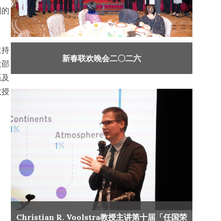
国的
主持
新春联欢晚会二〇二六
大邵
系及
教授
Christian R. Voolstra教授主讲第十届「任国荣