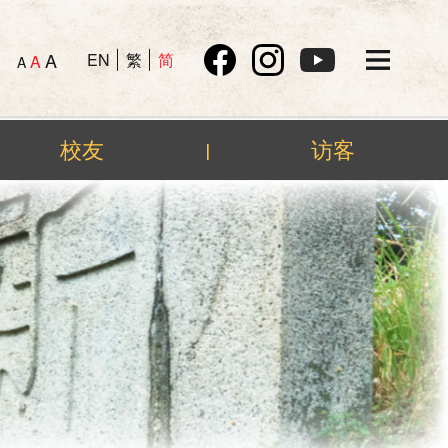
A
EN
繁
简
A
A
校友
访客
|