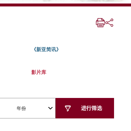
《新亚简讯》
影片库
年份