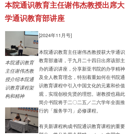
本院通识教育主任谢伟杰教授出席大
《新亚书院概览》
Cultural Topics
学通识教育部讲座
其他书院出版
Student Development
[2024年11月号]
新亚影集
本院通识教育主任谢伟杰教授获大学通识
Alumni Connections
教育部邀请，于九月二十四日出席该部主
本院通识教育
办的通识讲座，分享新亚书院的办学精神
主任谢伟杰教
影片库
及全人教育理念，特别着重如何在书院通
授介绍本院通
识教育课程中引入中国文化的元素和价值
识教育课程架
观，实现创校先贤的理想。谢教授也藉此
构和精神
简介书院将于二〇二五／二六学年全面推
行的「服务学习」必修课程。
有关新课程构成书院通识教育课程的重要