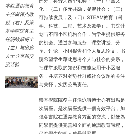
部分，将分为四个范畴：（一）中国文
本院通识教育
化；（二）多元共融．凝聚社会；（三）
主任谢伟杰教
可持续发展；及（四）STEAM教育（科
授（右）及崇
学、科技、工程、艺术及数学）。书院计
基学院院务主
划与不同小区机构合作，为学生提供服务
任汤咏斯博士
的机会。透过参与服务、课堂讲授、分
（左）与出席
享、讨论、小组报告和个人反思论文，书
人士分享和交
院希望学生藉此思考个人与社会的关系，
流经验
把课堂汲取的知识和技能应用于小区服
务，并培养对弱势社群或社会议题的关注
与关怀，实践公民责任。
崇基學院院務主任湯泳詩博士亦有出席是
次講座。是次講座提供一個有效平台，加
強各書院在通識教育方面的交流，以便為
同學們提供完善和全面的通識教育課程，
促進學生的個人成長與發展。