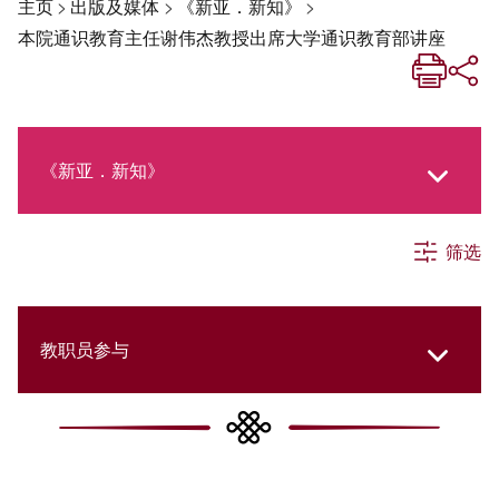
主页
>
出版及媒体
>
《新亚．新知》
>
本院通识教育主任谢伟杰教授出席大学通识教育部讲座
《新亚．新知》
筛选
《新亚生活月刊》
社交媒体专栏
教职员参与
《新亚简讯》
College Updates