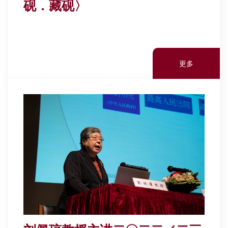
砚．藏砚〉
更多