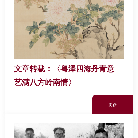
文章转载：〈粤泽四海丹青意
艺满八方岭南情〉
更多