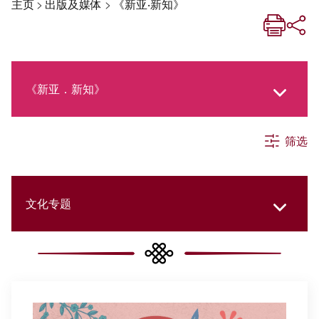
主页
>
出版及媒体
>
《新亚‧新知》
《新亚．新知》
筛选
《新亚生活月刊》
社交媒体专栏
文化专题
《新亚简讯》
所有分类
《新亚书院概览》
书院快讯