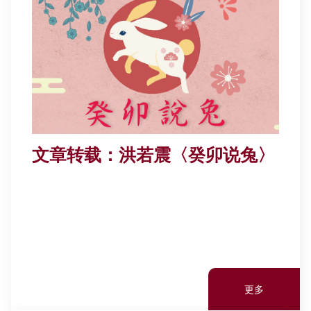
其他书院出版
学生发展
新亚影集
教职员参与
文章转载：洪若震〈癸卯说兔〉
影片库
校友联系
更多