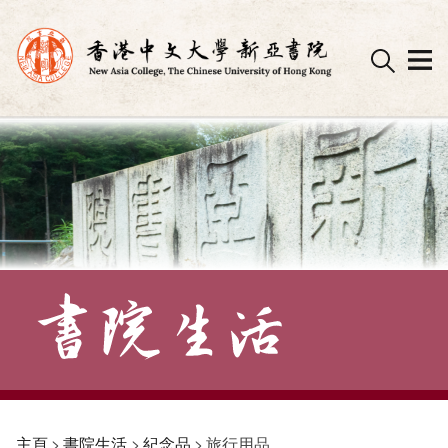
Skip
to
content
主頁
>
書院生活
>
紀念品
>
旅行用品