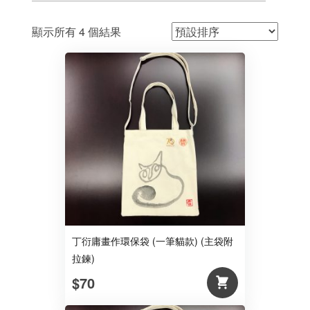
顯示所有 4 個結果
丁衍庸畫作環保袋 (一筆貓款) (主袋附
拉鍊)
$70