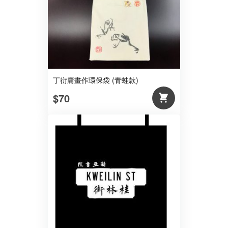
丁衍庸畫作環保袋 (青蛙款)
$70