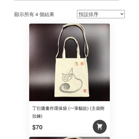
顯示所有 4 個結果
丁衍庸畫作環保袋 (一筆貓款) (主袋附
拉鍊)
$70