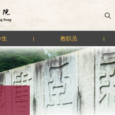
学生
教职员
|
|