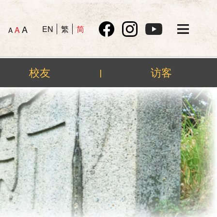
A
EN
繁
简
A
A
校友
访客
|