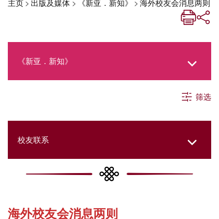
主页
>
出版及媒体
>
《新亚．新知》
>
海外校友会消息两则
《新亚．新知》
筛选
《新亚生活月刊》
社交媒体专栏
校友联系
《新亚简讯》
College Updates
海外校友会消息两则
《新亚书院概览》
Cultural Topics