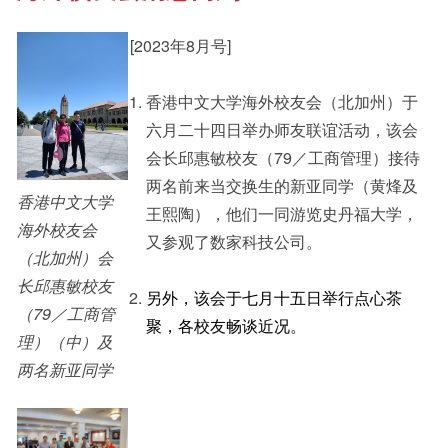
[2023年8月号]
其他书院出版
Student Development
香港中文大学海外校友会（北加州）于
六月二十四日举办师友联谊活动，该会
新亚影集
Staff Engagement
会长邱惠敏校友（79／工商管理）接待
两名前来当交换生的新亚同学（黄烽及
香港中文大学
王熙陶），他们一同游览史丹福大学，
影片库
海外校友会
又参观了数家科技公司。
（北加州）会
长邱惠敏校友
另外，该会于七月十五日举行点心茶
（79／工商管
聚，各校友畅谈近况。
理）（中）及
两名新亚同学