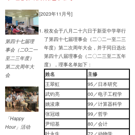
[2023年11月号]
其他书院出版
Student Development
校友会于八月二十六日于新亚中学举行
了第四十七届理事会（二〇二一至二三
第四十七届理
新亚影集
Alumni Connections
年度）第二次周年大会，并于同日选出
事会（二O二一
第四十八届理事会（二〇二三至二五年
至二三年度）
度），理事名单如下：
第二次周年大
影片库
姓名
主修
会
王翠虹
95／日本研究
武钧亮
00／电子工程学
姚浚康
99／计算器科学
张冠雄
99／哲学
「Happy
尹绍基
80／会计
Hour」活动
叶永生
72／动物学