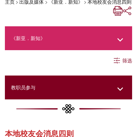
主页
>
出版及媒体
>
《新亚．新知》
>
本地校友会消息四则
《新亚．新知》
筛选
《新亚生活月刊》
社交媒体专栏
教职员参与
《新亚简讯》
College Updates
本地校友会消息四则
《新亚书院概览》
Cultural Topics