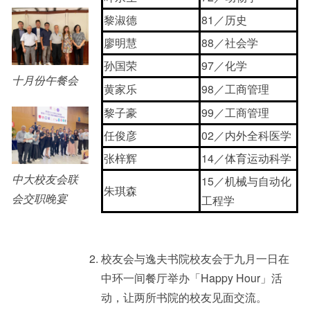
黎淑德
81／历史
廖明慧
88／社会学
孙国荣
97／化学
十月份午餐会
黄家乐
98／工商管理
黎子豪
99／工商管理
任俊彦
02／内外全科医学
张梓辉
14／体育运动科学
中大校友会联
15／机械与自动化
朱琪森
会交职晚宴
工程学
校友会与逸夫书院校友会于九月一日在
中环一间餐厅举办「Happy Hour」活
动，让两所书院的校友见面交流。