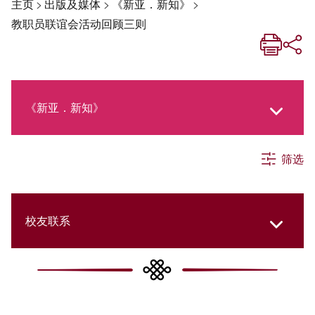
主页
>
出版及媒体
>
《新亚．新知》
>
教职员联谊会活动回顾三则
《新亚．新知》
筛选
《新亚生活月刊》
社交媒体专栏
校友联系
《新亚简讯》
College Updates