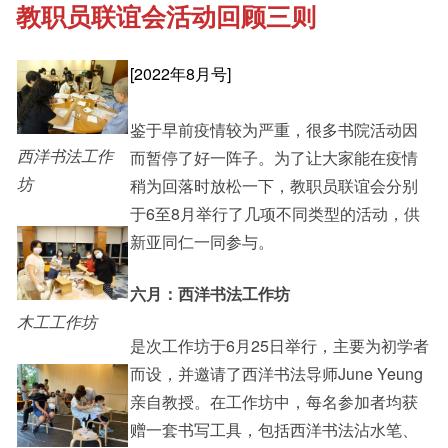
教职员联谊会活动回顾三则
《新亚书院概览》
Cultural Topics
[2022年8月号]
其他书院出版
Student Development
鉴于早前疫情较为严重，很多书院活动因
西洋书法工作
而暂停了好一阵子。为了让大家能在疫情
新亚影集
Staff Engagement
坊
稍为回落时放松一下，教职员联谊会分别
于6至8月举行了几项不同类型的活动，供
新亚同仁一同参与。
影片库
六月：西洋书法工作坊
木工工作坊
是次工作坊于6月25日举行，主要为初学者
而设，并邀请了西洋书法导师June Yeung
亲自教授。在工作坊中，每名参加者均获
赠一套书写工具，包括西洋书法沾水笔、