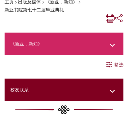
主页
>
出版及媒体
>
《新亚．新知》
>
新亚书院第七十二届毕业典礼
《新亚．新知》
筛选
《新亚生活月刊》
社交媒体专栏
校友联系
《新亚简讯》
College Updates