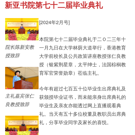
新亚书院第七十二届毕业典礼
《新亚书院概览》
Cultural Topics
[2024年2月号]
其他书院出版
Student Development
本院第七十二届毕业典礼于二Ｏ二三年十
院长陈新安教
一月九日在大学林荫大道举行，香港教育
新亚影集
Staff Engagement
授致辞
大学前校长及公共政策讲座教授张仁良教
授（银紫荆星章，太平绅士，法国棕榈教
育军官荣誉勋章）莅临主礼。
影片库
今年有超过七百五十位毕业生出席典礼及
主礼嘉宾张仁
获颁授毕业证书，而未能亲身出席典礼的
良教授致辞
毕业生及亲友亦能透过网上直播观看典
礼。当天有五十多位校董及教职员出席典
礼，分享毕业同学及家长的喜悦。