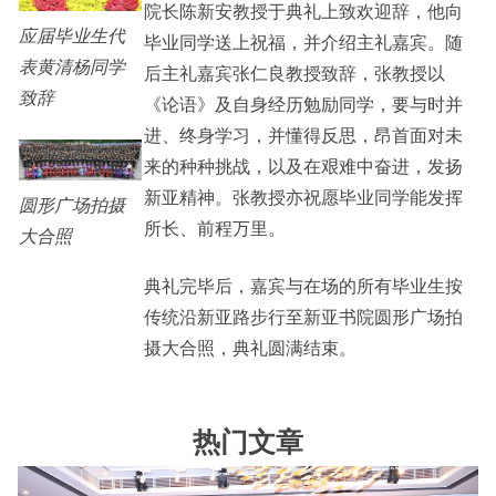
院长陈新安教授于典礼上致欢迎辞，他向
应届毕业生代
毕业同学送上祝福，并介绍主礼嘉宾。随
表黄清杨同学
后主礼嘉宾张仁良教授致辞，张教授以
致辞
《论语》及自身经历勉励同学，要与时并
进、终身学习，并懂得反思，昂首面对未
来的种种挑战，以及在艰难中奋进，发扬
新亚精神。张教授亦祝愿毕业同学能发挥
圆形广场拍摄
所长、前程万里。
大合照
典礼完毕后，嘉宾与在场的所有毕业生按
传统沿新亚路步行至新亚书院圆形广场拍
摄大合照，典礼圆满结束。
热门文章