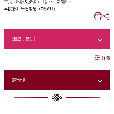
主页
>
出版及媒体
>
《新亚．新知》
>
本院教师升迁消息（7至8月）
《新亚．新知》
筛选
《新亚生活月刊》
社交媒体专栏
书院快讯
《新亚简讯》
Cultural Topics