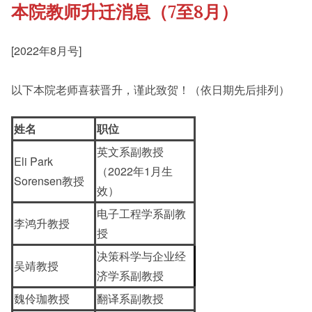
本院教师升迁消息（7至8月）
《新亚书院概览》
Student Development
[2022年8月号]
其他书院出版
Staff Engagement
以下本院老师喜获晋升，谨此致贺！（依日期先后排列）
新亚影集
Alumni Connections
姓名
职位
英文系副教授
Eli Park
（2022年1月生
影片库
Sorensen教授
效）
电子工程学系副教
李鸿升教授
授
决策科学与企业经
吴靖教授
济学系副教授
魏伶珈教授
翻译系副教授