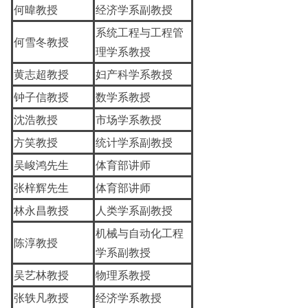
何暐教授
经济学系副教授
系统工程与工程管
何雪冬教授
理学系教授
黄志超教授
妇产科学系教授
钟子信教授
数学系教授
沈浩教授
市场学系教授
方笑教授
统计学系副教授
吴峻鸿先生
体育部讲师
张梓辉先生
体育部讲师
林永昌教授
人类学系副教授
机械与自动化工程
陈淳教授
学系副教授
吴艺林教授
物理系教授
张轶凡教授
经济学系教授