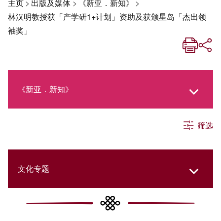
主页
>
出版及媒体
>
《新亚．新知》
>
林汉明教授获「产学研1+计划」资助及获颁星岛「杰出领
袖奖」
《新亚．新知》
筛选
《新亚生活月刊》
社交媒体专栏
文化专题
《新亚简讯》
College Updates