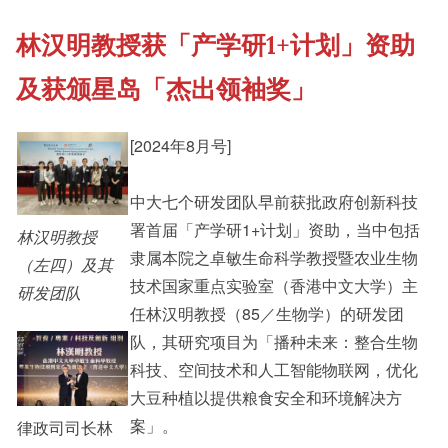
林汉明教授获「产学研1+计划」资助
《新亚书院概览》
Student Development
及获颁星岛「杰出领袖奖」
其他书院出版
Staff Engagement
[2024年8月号]
新亚影集
中大七个研发团队早前获批政府创新科技
Alumni Connections
署首届「产学研1+计划」资助，当中包括
林汉明教授
隶属本院之卓敏生命科学教授暨农业生物
（左四）及其
影片库
技术国家重点实验室（香港中文大学）主
研发团队
任林汉明教授（85／生物学）的研发团
队，其研究项目为「播种未来：整合生物
科技、空间技术和人工智能物联网，优化
大豆种植以提供粮食安全和环境解决方
案」。
律政司司长林