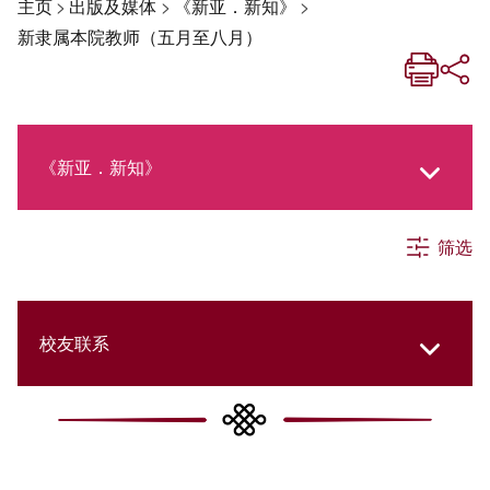
主页
>
出版及媒体
>
《新亚．新知》
>
新隶属本院教师（五月至八月）
《新亚．新知》
筛选
《新亚生活月刊》
社交媒体专栏
校友联系
《新亚简讯》
College Updates