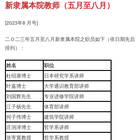
新隶属本院教师（五月至八月）
《新亚书院概览》
Cultural Topics
[2023年8 月号]
其他书院出版
Student Development
二Ｏ二三年五月至八月新隶属本院之职员如下（依日期先后
排列）：
新亚影集
Staff Engagement
姓名
职位
杜绍康博士
日本研究学系讲师
影片库
叶嘉博士
大学通识教育部讲师
刘国辉先生
专业进修学院讲师
江子杨先生
体育部讲师
何子伟博士
建筑学院讲师
庄润泽博士
哲学系讲师
张寄冀教授
哲学系教授