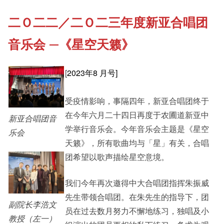
二Ｏ二二／二Ｏ二三年度新亚合唱团
《新亚书院概览》
Cultural Topics
音乐会 —《星空天籁》
其他书院出版
Student Development
[
2023年8 月号]
新亚影集
受疫情影响，事隔四年，新亚合唱团终于
Alumni Connections
在今年六月二十四日再度于农圃道新亚中
新亚合唱团音
学举行音乐会。今年音乐会主题是《星空
乐会
影片库
天籁》，所有歌曲均与「星」有关，合唱
团希望以歌声描绘星空意境。
我们今年再次邀得中大合唱团指挥朱振威
先生带领合唱团。在朱先生的指导下，团
副院长李浩文
员在过去数月努力不懈地练习，独唱及小
教授（左一）