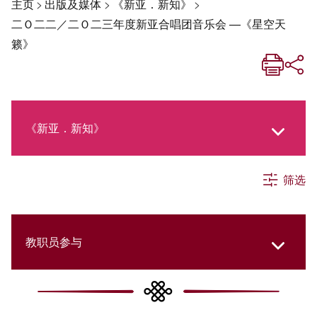
主页
>
出版及媒体
>
《新亚．新知》
>
二Ｏ二二／二Ｏ二三年度新亚合唱团音乐会 —《星空天
籁》
《新亚．新知》
筛选
《新亚生活月刊》
社交媒体专栏
教职员参与
《新亚简讯》
College Updates