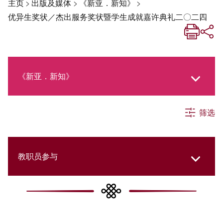
主页
>
出版及媒体
>
《新亚．新知》
>
优异生奖状／杰出服务奖状暨学生成就嘉许典礼二〇二四
《新亚．新知》
筛选
《新亚生活月刊》
社交媒体专栏
教职员参与
《新亚简讯》
College Updates