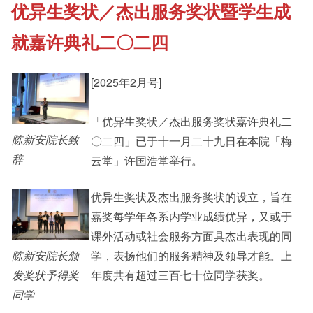
优异生奖状／杰出服务奖状暨学生成
《新亚书院概览》
Cultural Topics
就嘉许典礼二〇二四
其他书院出版
Student Development
[2025年2月号]
新亚影集
「优异生奖状／杰出服务奖状嘉许典礼二
Alumni Connections
陈新安院长致
〇二四」已于十一月二十九日在本院「梅
辞
云堂」许国浩堂举行。
影片库
优异生奖状及杰出服务奖状的设立，旨在
嘉奖每学年各系内学业成绩优异，又或于
课外活动或社会服务方面具杰出表现的同
陈新安院长颁
学，表扬他们的服务精神及领导才能。上
发奖状予得奖
年度共有超过三百七十位同学获奖。
同学