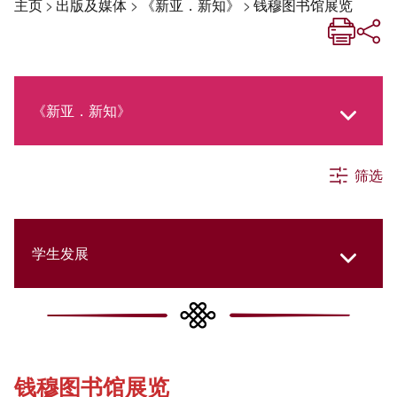
主页
>
出版及媒体
>
《新亚．新知》
>
钱穆图书馆展览
《新亚．新知》
筛选
《新亚生活月刊》
社交媒体专栏
学生发展
《新亚简讯》
College Updates
钱穆图书馆展览
《新亚书院概览》
Cultural Topics