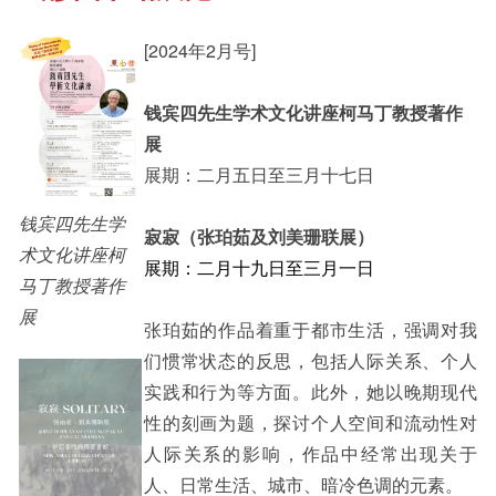
[2024年2月号]
其他书院出版
Staff Engagement
钱宾四先生学术文化讲座柯马丁教授著作
展
新亚影集
Alumni Connections
展期：二月五日至三月十七日
钱宾四先生学
寂寂（张珀茹及刘美珊联展）
影片库
术文化讲座柯
展期：二月十九日至三月一日
马丁教授著作
展
张珀茹的作品着重于都市生活，强调对我
们惯常状态的反思，包括人际关系、个人
实践和行为等方面。此外，她以晚期现代
性的刻画为题，探讨个人空间和流动性对
人际关系的影响，作品中经常出现关于
人、日常生活、城市、暗冷色调的元素。