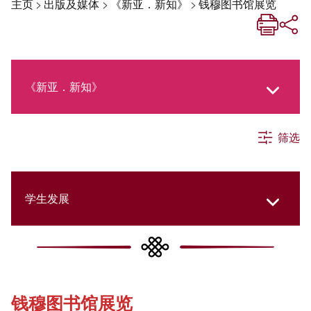
主页
>
出版及媒体
>
《新亚．新知》
>
钱穆图书馆展览
《新亚．新知》
筛选
《新亚生活月刊》
社交媒体专栏
学生发展
《新亚简讯》
College Updates
钱穆图书馆展览
《新亚书院概览》
Cultural Topics