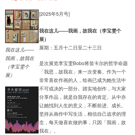
[2025年5月号]
其他书院出版
Staff Engagement
我在这儿——我画，故我在（李宝雯个
展）
新亚影集
Alumni Connections
展期：五月十二日至二十三日
我在这儿——
我画，故我在
是次展览李宝雯Bobo将笛卡尔的哲学命题
（李宝雯个
影片库
「我思，故我在」来一次变奏。作为一个
展）
非常喜欢作画的人，绘画已成为她生活中
不可或决的一部分。踏实地创作，与大家
分享作品，就是自我存在的肯定。从中亦
让她找到人生的意义，不断前进、成长。
坚持从画作中写生活，相信自己追求的理
念，每天做喜欢做的事，只因「我画，故
我在」。