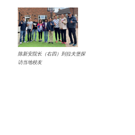
陈新安院长（右四）到拉夫堡探
访当地校友