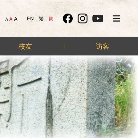
A
EN
繁
简
A
A
校友
访客
|