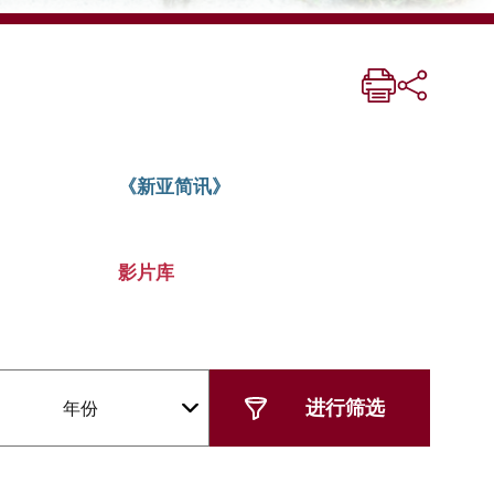
《新亚简讯》
影片库
年份