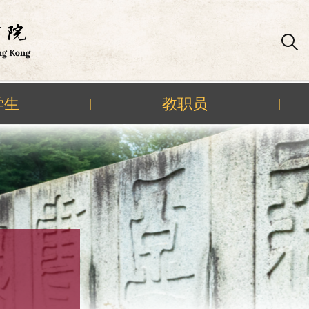
学生
教职员
|
|