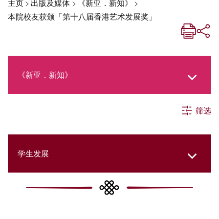
主页
>
出版及媒体
>
《新亚．新知》
>
本院校友获颁「第十八届香港艺术发展奖」
《新亚．新知》
筛选
《新亚生活月刊》
社交媒体专栏
学生发展
《新亚简讯》
College Updates