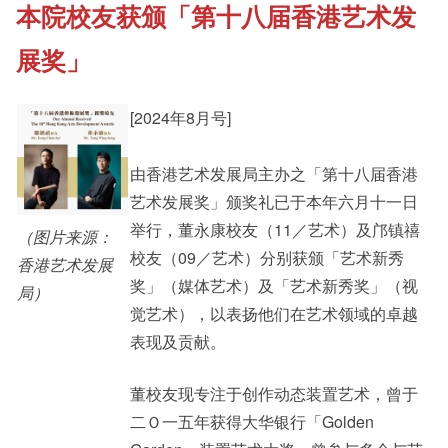
本院校友获颁「第十八届香港艺术发
《新亚书院概览》
Cultural Topics
展奖」
其他书院出版
Staff Engagement
[2024年8月号]
新亚影集
由香港艺术发展局主办之「第十八届香港
Alumni Connections
艺术发展奖」颁奖礼已于本年六月十一日
举行，董永康校友（11／艺术）及邝镇禧
（图片来源：
影片库
校友（09／艺术）分别获颁「艺术新秀
香港艺术发展
奖」（媒体艺术）及「艺术新秀奖」（视
局）
觉艺术），以表扬他们在艺术领域的卓越
表现及贡献。
董校友现专注于创作动态装置艺术，曾于
二Ｏ一五年获得大华银行「Golden