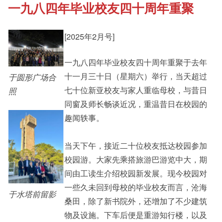
一九八四年毕业校友四十周年重聚
《新亚书院概览》
Cultural Topics
[2025年2月号]
其他书院出版
Staff Engagement
一九八四年毕业校友四十周年重聚于去年
十一月三十日（星期六）举行，当天超过
于圆形广场合
新亚影集
Alumni Connections
七十位新亚校友与家人重临母校，与昔日
照
同窗及师长畅谈近况，重温昔日在校园的
趣闻轶事。
影片库
当天下午，接近二十位校友抵达校园参加
校园游。大家先乘搭旅游巴游览中大，期
间由工读生介绍校园新发展。现今校园对
一些久未回到母校的毕业校友而言，沧海
于水塔前留影
桑田，除了新书院外，还增加了不少建筑
物及设施。下车后便是重游知行楼，以及