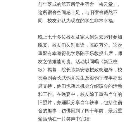
前年落成的第五所学生宿舍「梅云堂」。
这所宿舍空间感十足，与旧宿舍截然不
同，校友都认为现在的学生非常幸福。
晚上七十多位校友及家人到达云起轩参加
晚宴。校友们久别重逢，雀跃万分。这次
重聚有幸邀得化学系陈子乐教授出席，师
友之情难能可贵。活动以同唱《新亚校
歌》揭幕，院长陈新安教授致欢迎辞，校
友会副会长武钧亮先生及梁钧宇理事亦出
席支持，他们也藉此机会介绍该会的活动
和工作。在晚宴中，校友除了重温当年的
旧照片，亦踊跃分享当年轶事，包括住宿
舍的趣事，彷佛回到了四十年前，最后重
聚活动在一片笑声中完结。