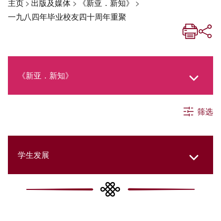
主页
>
出版及媒体
>
《新亚．新知》
>
一九八四年毕业校友四十周年重聚
《新亚．新知》
筛选
《新亚生活月刊》
社交媒体专栏
学生发展
《新亚简讯》
College Updates