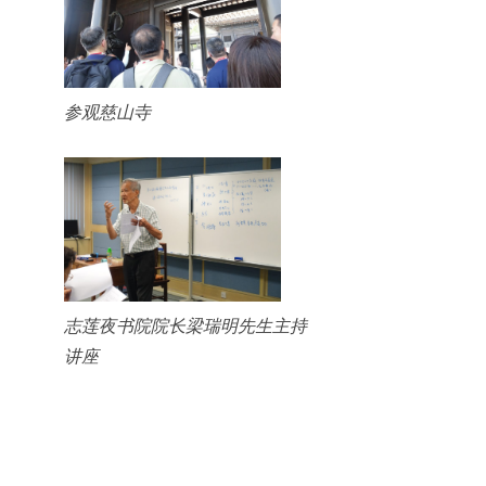
参观慈山寺
志莲夜书院院长梁瑞明先生主持
讲座