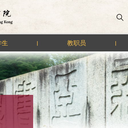
学生
教职员
|
|