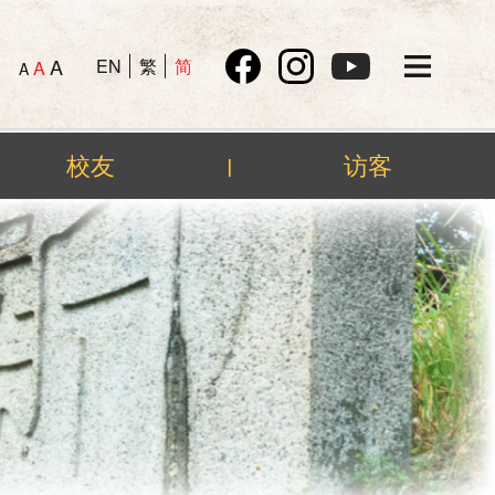
A
EN
繁
简
A
A
校友
访客
|