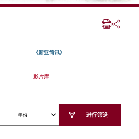
《新亚简讯》
影片库
年份