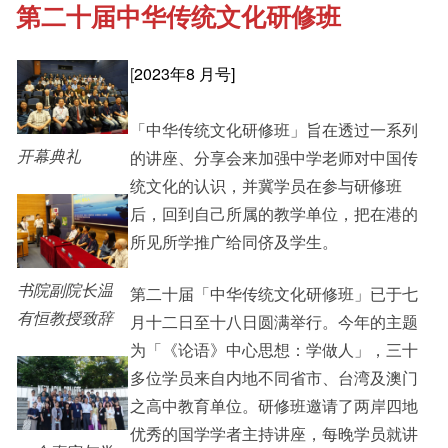
第二十届中华传统文化研修班
《新亚书院概览》
Cultural Topics
[
2023年8 月号]
其他书院出版
Student Development
「中华传统文化研修班」旨在透过一系列
开幕典礼
的讲座、分享会来加强中学老师对中国传
新亚影集
Staff Engagement
统文化的认识，并冀学员在参与研修班
后，回到自己所属的教学单位，把在港的
所见所学推广给同侪及学生。
影片库
书院副院长温
第二十届「中华传统文化研修班」已于七
有恒教授致辞
月十二日至十八日圆满举行。今年的主题
为「《论语》中心思想：学做人」，三十
多位学员来自内地不同省市、台湾及澳门
之高中教育单位。研修班邀请了两岸四地
优秀的国学学者主持讲座，每晚学员就讲