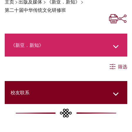
主页
>
出版及媒体
>
《新亚．新知》
>
第二十届中华传统文化研修班
《新亚．新知》
筛选
《新亚生活月刊》
社交媒体专栏
校友联系
《新亚简讯》
College Updates