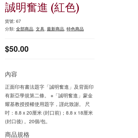
誠明奮進 (紅色)
貨號:
67
分類:
全部商品
,
文具
,
最新商品
,
特色商品
$
50.00
內容
正面印有書法題字「誠明奮進」及背面印
有新亞學規第二條。 ※「誠明奮進」蒙金
耀基教授授權使用題字，謹此致謝。 尺
吋：8.8 x 20厘米 (封口前)；8.8 x 18厘米
(封口後) 。20個/包。
商品規格