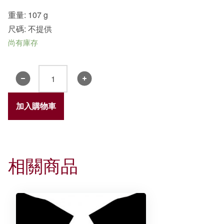
重量: 107 g
尺碼: 不提供
尚有庫存
書
院
賀
加入購物車
年
利
是
封
相關商品
-
誠
明
奮