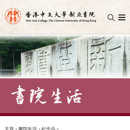
Skip
to
content
主頁
>
書院生活
>
紀念品
>