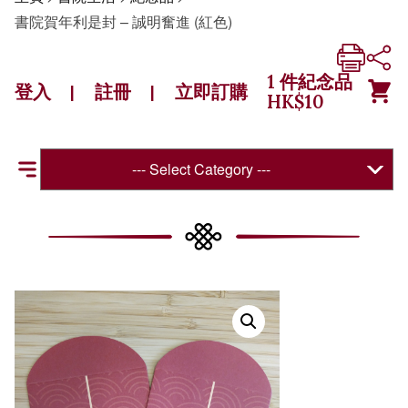
書院賀年利是封 – 誠明奮進 (紅色)
1
件紀念品
登入
註冊
立即訂購
|
|
HK$
10
--- Select Category ---