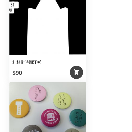
進
(紅
色)
數
量
桂林街時期汗衫
$90