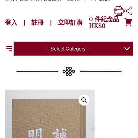
0
件紀念品
登入
註冊
立即訂購
|
|
HK$
0
--- Select Category ---