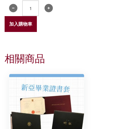
《誠
明》
小
加入購物車
冊
子
2024
數
相關商品
量