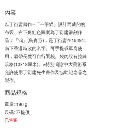
內容
以丁衍庸書作─「一筆貓」設計而成的帆
布袋，右下角紅色圖案為丁衍庸篆刻作
品：「鴻」(鳥肖形)，是丁衍庸在1949年
南下香港時改的名字。可手提或單肩使
用，肩帶長度可自行調校。袋內設有拉鍊
暗格(13x18厘米)。※特別鳴謝中大藝術系
允許使用丁衍庸先生畫作及協助紀念品之
製作。
商品規格
重量: 190 g
尺碼: 不提供
已售完