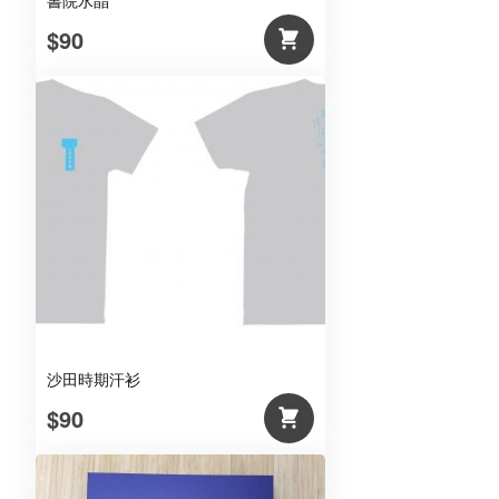
書院水晶
$90
沙田時期汗衫
$90