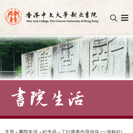
Skip
to
content
主頁
>
書院生活
>
紀念品
>
丁衍庸畫作環保袋 (一筆貓款)