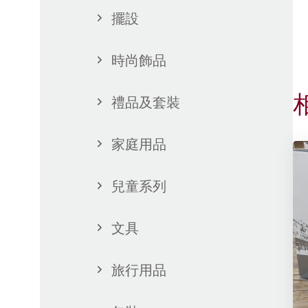
擺設
時尚飾品
禮品及套裝
家庭用品
兒童系列
文具
旅行用品