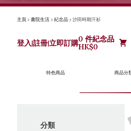
主頁
>
書院生活
>
紀念品
>
沙田時期汗衫
0
件紀念品
登入
註冊
立即訂購
|
|
HK$
0
特色商品
商品分
分類