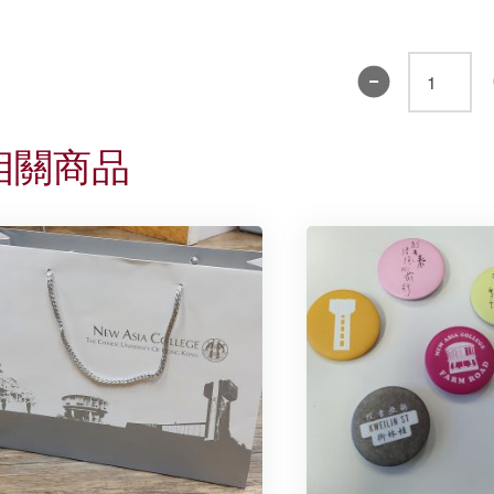
沙
田
時
相關商品
期
汗
衫
數
量