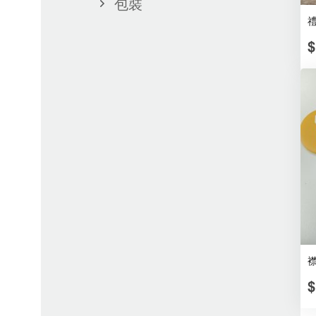
包裝
$
襟
$