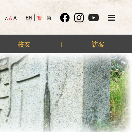
A
EN
繁
简
A
A
校友
訪客
|