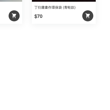
丁衍庸畫作環保袋 (青蛙款)
$70