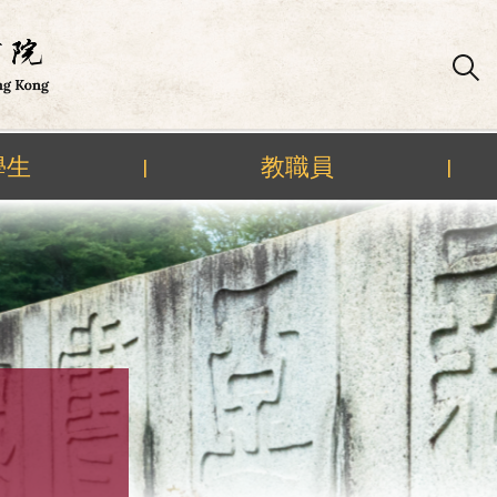
學生
教職員
|
|