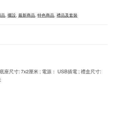
用品
,
擺設
,
最新商品
,
特色商品
,
禮品及套裝
底座尺寸: 7x2厘米 ; 電源： USB插電 ; 禮盒尺寸:
米