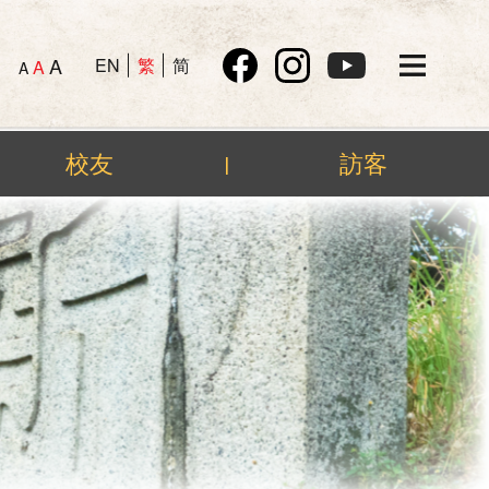
A
EN
繁
简
A
A
校友
訪客
|