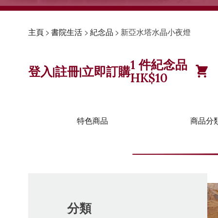
主頁
>
書院生活
>
紀念品
>
新亞水塔水晶小夜燈
1
件紀念品
登入
註冊
立即訂購
|
|
HK$
10
特色商品
商品分
分類