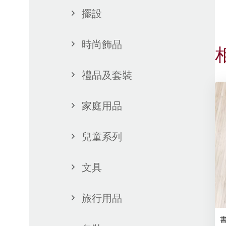
擺設
時尚飾品
禮品及套裝
家庭用品
兒童系列
文具
旅行用品
書