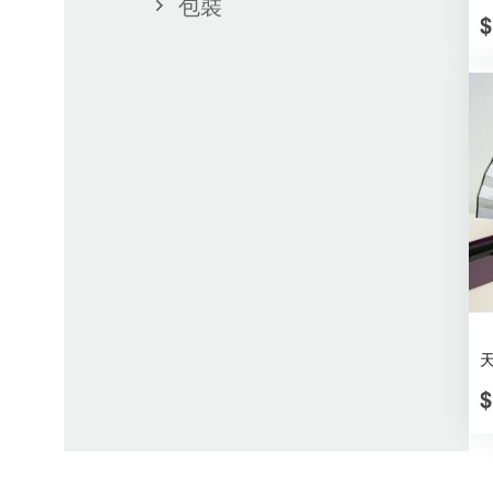
包裝
$
$