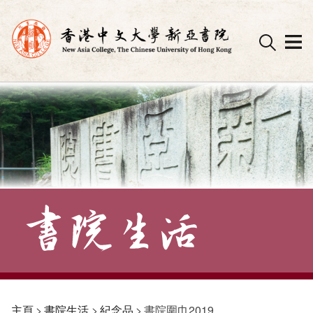
Skip
to
content
主頁
>
書院生活
>
紀念品
>
書院圍巾2019