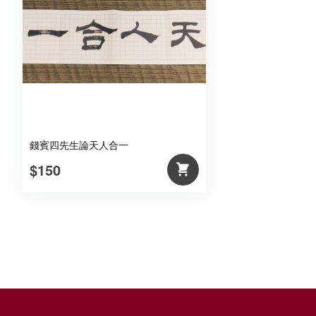
錢賓四先生論天人合一
$150