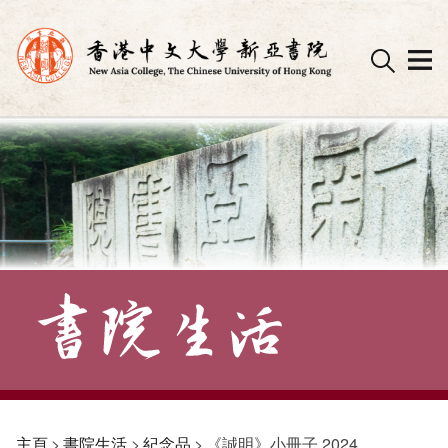
Skip
to
content
主頁
>
書院生活
>
紀念品
>
《誠明》小冊子 2024