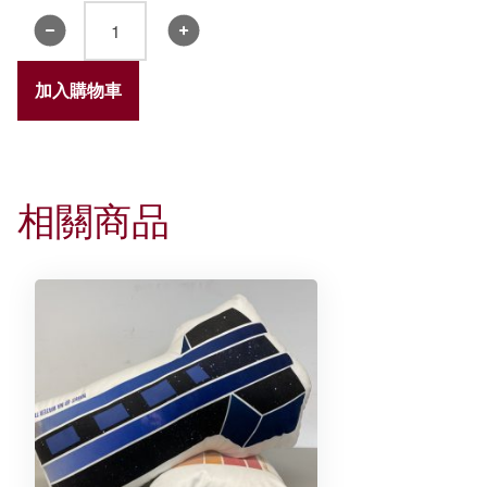
《誠
明》
小
加入購物車
冊
子
2024
數
相關商品
量