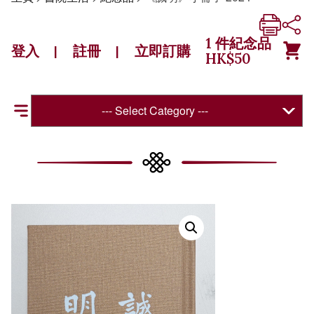
1
件紀念品
登入
註冊
立即訂購
|
|
HK$
50
--- Select Category ---