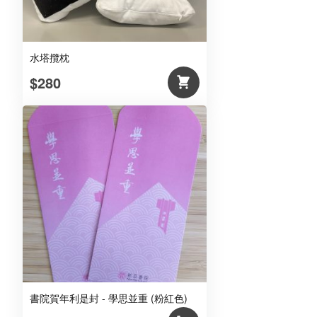
水塔攬枕
$280
書院賀年利是封 - 學思並重 (粉紅色)