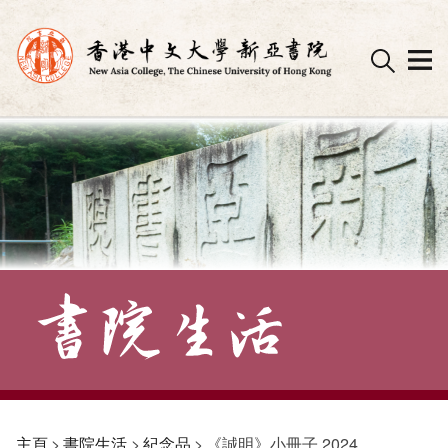
Skip
to
content
主頁
>
書院生活
>
紀念品
>
《誠明》小冊子 2024