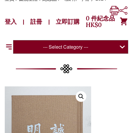
0
件紀念品
登入
註冊
立即訂購
|
|
HK$
0
--- Select Category ---