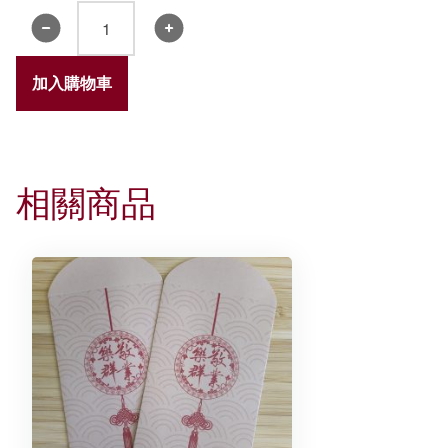
《誠
明》
小
加入購物車
冊
子
2024
數
相關商品
量