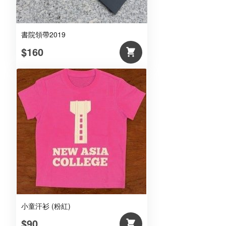
書院領帶2019
$160
小童汗衫 (粉紅)
$90