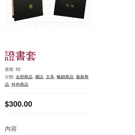
證書套
貨號:
55
分類:
全部商品
,
擺設
,
文具
,
暢銷商品
,
最新商
品
,
特色商品
$
300.00
內容