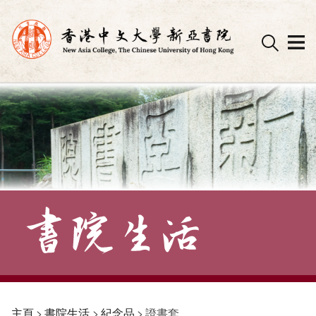
Skip
to
content
主頁
>
書院生活
>
紀念品
>
證書套