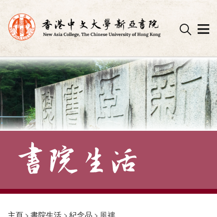
Skip
to
content
主頁
>
書院生活
>
紀念品
>
風褸