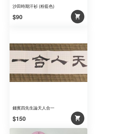
沙田時期汗衫 (粉藍色)
$90
錢賓四先生論天人合一
$150