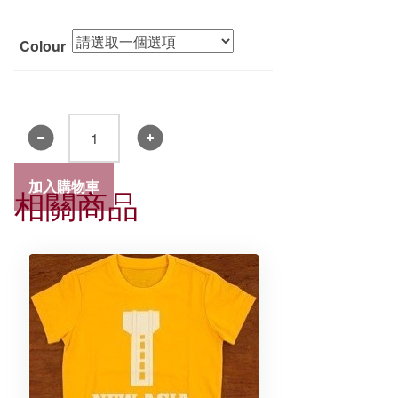
Colour
新
亞
書
加入購物車
相關商品
院
手
機
殼
掛
繩
數
量