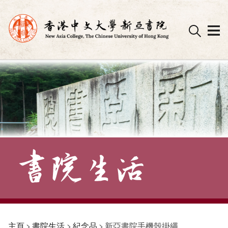
Skip
to
content
主頁
>
書院生活
>
紀念品
>
新亞書院手機殼掛繩