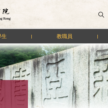
學生
教職員
|
|