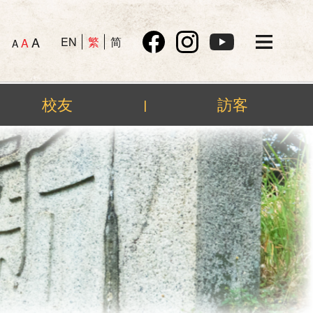
A
EN
繁
简
A
A
校友
訪客
|