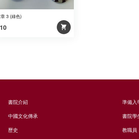
章 3 (綠色)
10
書院介紹
準備入
中國文化傳承
書院學
歷史
教職員