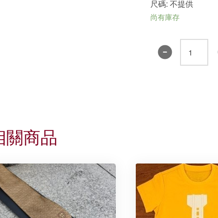
尺碼: 不提供
尚有庫存
書
院
賀
年
利
是
封
相關商品
-
誠
明
奮
進
(紅