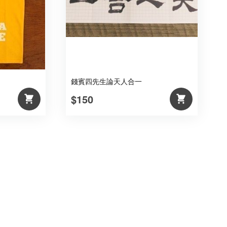
錢賓四先生論天人合一
$150