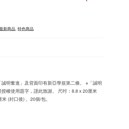
最新商品
,
特色商品
誠明奮進」及背面印有新亞學規第二條。 ※「誠明
權使用題字，謹此致謝。 尺吋：8.8 x 20厘米
8厘米 (封口後) 。20個/包。