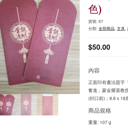
色)
貨號:
67
分類:
全部商品
,
文具
,
$
50.00
內容
正面印有書法題字「
奮進」蒙金耀基教授授
(封口前)；8.8 x 1
商品規格
重量: 107 g