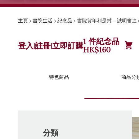
主頁
>
書院生活
>
紀念品
>
書院賀年利是封 – 誠明奮進 
1
件紀念品
登入
註冊
立即訂購
|
|
HK$
160
特色商品
商品分
分類