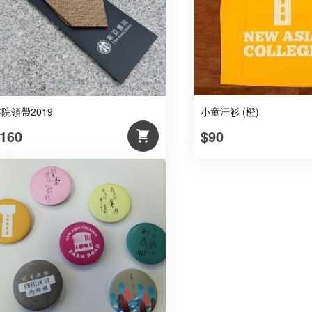
色)
數
量
院領帶2019
小童汗衫 (橙)
160
$90