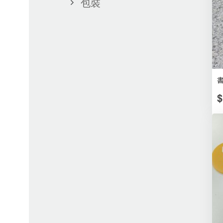
包裝
書
$