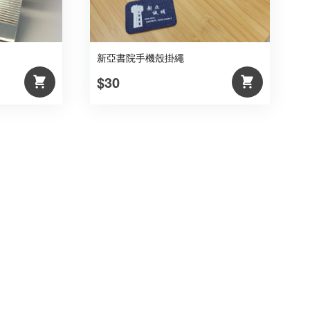
新亞書院手機殼掛繩
$30