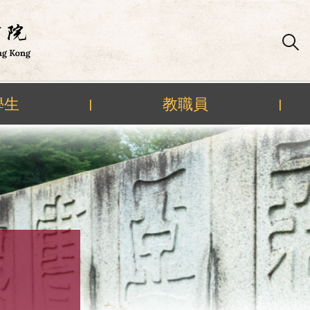
學生
教職員
|
|