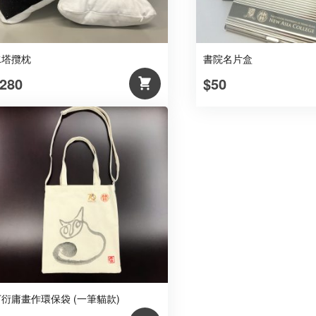
水塔攬枕
書院名片盒
280
$50
丁衍庸畫作環保袋 (一筆貓款)