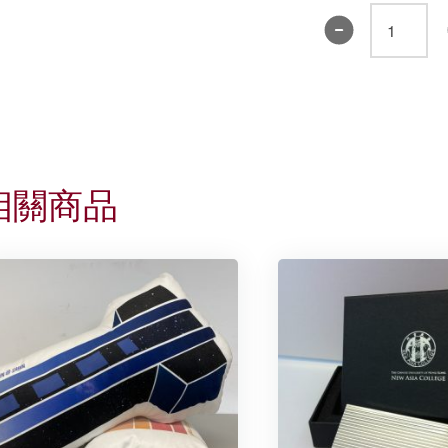
《誠
明》
小
冊
子
2024
數
相關商品
量