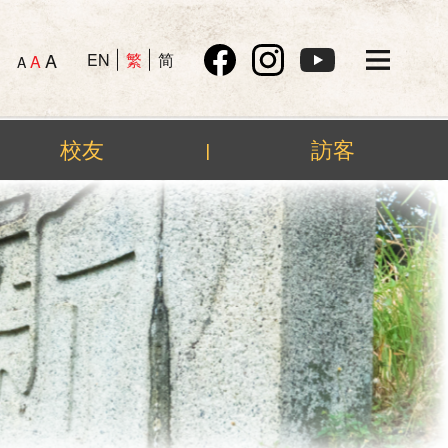
A
EN
繁
简
A
A
校友
訪客
|