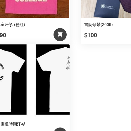
童汗衫 (粉紅)
書院領帶(2009)
90
$100
農圃道時期汗衫