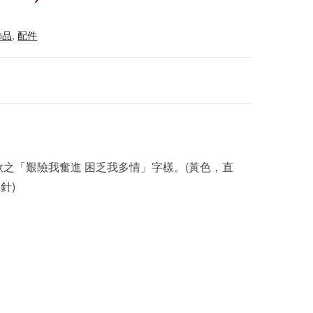
飾品
,
配件
之「艱險我奮進 困乏我多情」字樣。(黃色，直
針)