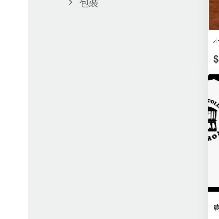
包裝
小
$