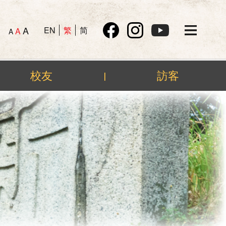
A
EN
繁
简
A
A
校友
訪客
|