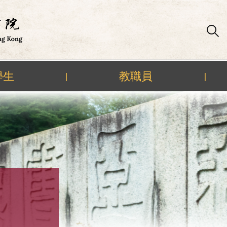
學生
教職員
|
|