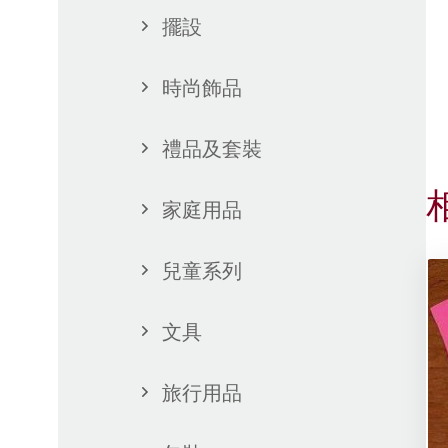
擺設
時尚飾品
禮品及套裝
家庭用品
兒童系列
文具
旅行用品