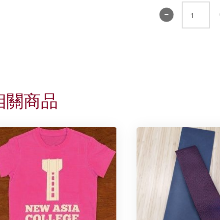
襟
章
2
(黃
色)
數
量
相關商品