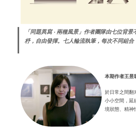
「同題異寫 ‧ 兩種風景」作者團隊由七位背
杼，自由發揮。七人輪流執筆，每次不同組合
本期作者王昱
於日常之間翻
小小空間，延
境狀態、精神