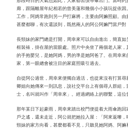
那段時日的天氣也如此，大家都習慣帶傘出門。當時約
廊，跟隔離屋年紀相若的曾美蓮和幾個小小孩玩捉依因
工作，阿媽常跑到另一戶打麻將，主要由阿嫲照顧。由
甚麼都聊，有次還談到，既然兩人的阿公阿嫲門當戶對
長頸妹的家門總是打開，周幸來可以自由進出，簡直如
框裝裱，掛在屋的當眼處。照片中央坐了兩個老人家，
的手抱嬰兒，是她阿媽，男的準是她阿爸了。在周幸來
家，第一眼總會被注目的家庭照吸引過去。
自從阿公過世，周幸來便獨自過活，也從來沒有打算尋
卿姐向她傳來一則訊息，說社交平台上有個尋人群組，
士，名叫就叫作「周幸來」。經過網絡上的聯繫，這位
那年某日下起豪雨，周幸來踏出校門便提着大雨傘跑回
戶之遙，還未走近，阿公就把她拉入屋：「阿來返嚟，
頸妹的家方向看，甚麼都看不見，只聽見她阿媽、阿嫲