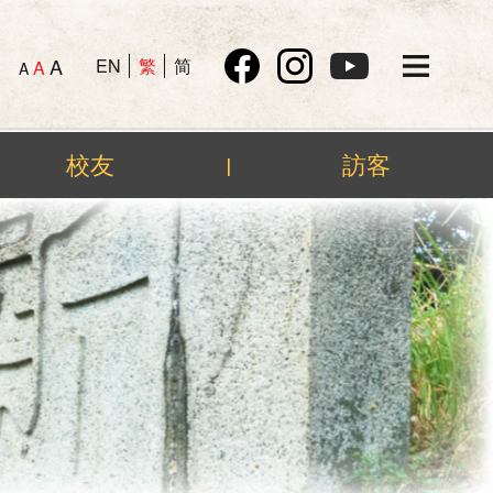
A
EN
繁
简
A
A
校友
訪客
|