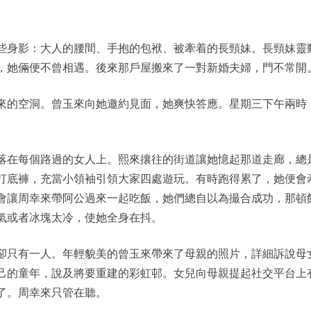
些身影：大人的腰間、手抱的包袱、被牽着的長頸妹。長頸妹靈
，她倆便不曾相遇。後來那戶屋搬來了一對新婚夫婦，門不常開
來的空洞。曾玉來向她邀約見面，她爽快答應。星期三下午兩時
落在每個路過的女人上。熙來攘往的街道讓她憶起那道走廊，總
打底褲，充當小領袖引領大家四處遊玩。有時跑得累了，她便會
會讓周幸來帶阿公過來一起吃飯，她們總自以為撮合成功，那頓
氣或者冰塊太冷，使她全身在抖。
卻只有一人。年輕貌美的曾玉來帶來了母親的照片，詳細訴說母
己的童年，說及將要重建的彩虹邨。女兒向母親提起社交平台上
了。周幸來只管在聽。