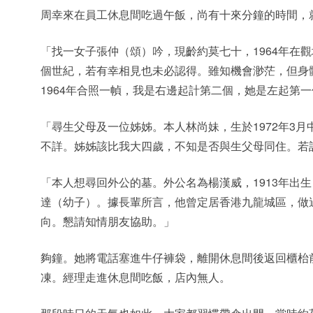
周幸來在員工休息間吃過午飯，尚有十來分鐘的時間，
「找一女子張仲（頌）吟，現齡約莫七十，1964年在
個世紀，若有幸相見也未必認得。雖知機會渺茫，但身
1964年合照一幀，我是右邊起計第二個，她是左起第
「尋生父母及一位姊姊。本人林尚妹，生於1972年3
不詳。姊姊該比我大四歲，不知是否與生父母同住。若
「本人想尋回外公的墓。外公名為楊漢威，1913年出
達（幼子）。據長輩所言，他曾定居香港九龍城區，做
向。懇請知情朋友協助。」
夠鐘。她將電話塞進牛仔褲袋，離開休息間後返回櫃枱
凍。經理走進休息間吃飯，店內無人。