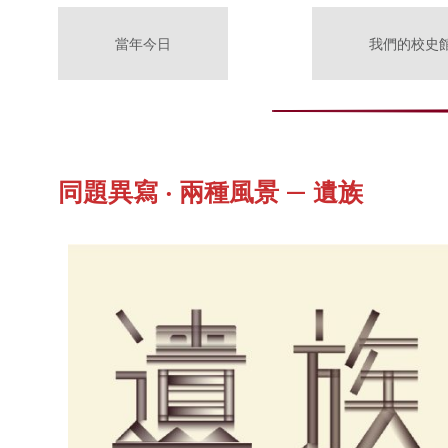
當年今日
我們的校史
同題異寫 ‧ 兩種風景 — 遺族