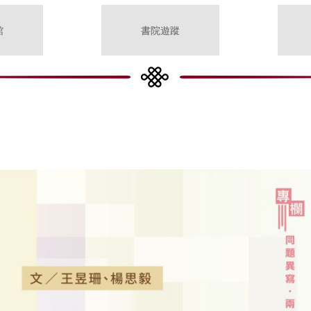
館
書院遊蹤