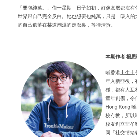
「要包純萬。」僅一星期，日子如初，好像甚麼都沒有
世界跟自己完全反白。她也想要包純萬，只是，吸入的
的自己遺落在某道潮濕的走廊裏，等待清拆。
本期作者 楊思
喺香港土生土長
年入新亞後，
碰，都有人互
童年創傷，令佢
Hong Ko
校冇教，所以
校友創立非牟利
同「社交情緒