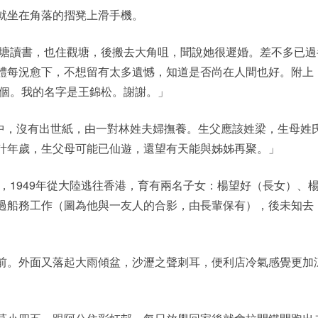
就坐在角落的摺凳上滑手機。
觀塘讀書，也住觀塘，後搬去大角咀，聞說她很遲婚。差不多已過
體每況愈下，不想留有太多遺憾，知道是否尚在人間也好。附上
一個。我的名字是王錦松。謝謝。」
月中，沒有出世紙，由一對林姓夫婦撫養。生父應該姓梁，生母姓
計年歲，生父母可能已仙遊，還望有天能與姊姊再聚。」
生，1949年從大陸逃往香港，育有兩名子女：楊望好（長女）、
過船務工作（圖為他與一友人的合影，由長輩保有），後未知去
前。外面又落起大雨傾盆，沙瀝之聲刺耳，便利店冷氣感覺更加