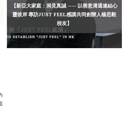
【新亞大家庭：洞見真誠 —— 以善意溝通連結心
靈彼岸 專訪JUST FEEL感講共同創辦人楊思毅
校友】
內
處