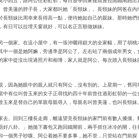
莫小四五，跟阿公住彩虹邨，每日放學回家後就會拉開鐵閘跑出
。曾美蓮的脖子長，大家都叫她「長頸妹」。長頸妹的阿爸在內
於長頸妹比周幸來長得高一點，便待她如自己的親妹。那時她們
，有日可以拉埋天窗就好，可以名正言順做姊妹。
另一個家。在這小屋中，有一張沖曬得頗大的全家幅，用了胡桃
其中一個是她阿嫲，旁邊準是阿公了。左右站了兩個成年男女，
的家中從沒出現過照片和相簿，家人就是阿公。每次踏入長頸妹
親，因為她眼中的親人就只有阿公，沒有別的。上星期一，舊同
當中有位叫曾玉來的女子正尋找約四十年前曾住過彩虹邨的一位
曾玉來是替自己的單親母親尋人，母親名叫曾美蓮，也叫長頸妹
家去。回到三樓長走廊，離遠望見長頸妹的家門前有數人擾攘。
唔好八卦。」她拋下書包又跑回鐵閘前，兩手抓住冰冷的閘，往
和一個男子吵嚷。阿公着她不要多事，她不管，只管站在門前探