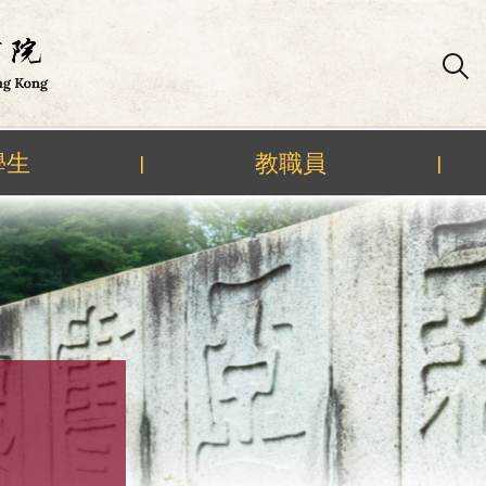
學生
教職員
|
|