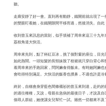
聽。
走廊安靜了好一會。直到再有動靜，鐵閘前就出現了一
的雙眼盯着她，在鐵閘隙間平移而過，然後消失。自此
收到曾玉來訊息的當刻，似乎填補了周幸來這三十九年
荔枝角道大快活。
周幸來先到，點了杯紅豆冰，挑了個對窗的座位，目光
如此熱鬧。一頭短髮的長頸妹脫了校裙就只穿白背心和
着周幸來的手跑回家，問阿嫲食得飯未。有時她阿嫲也
會吃得特別滿足。大快活的飯香也撲鼻，不過也許是冷
終於，自稱會身穿藍色間條襯衫的曾玉來到達，赴約的
的過往種種，又說，母親在急病的最後日子，才說及自
個尋人群組，她便讓女兒幫忙一試。雖然一切都來不及