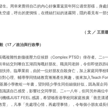
發生。周幸來覺得自己的內心好像重返當年阿公過世那樣，身處
太空虛，呼出的更惆悵，在煙絲打結的迷霧間，隱約看見有一部
（ 文 ／ 王昱
毅（17 ／政治與行政學）
嘅複雜性創傷後壓力症候群（Complex PTSD）倖存者。二○
有幸結交到嚟自五湖四海嘅好朋友、職員同老師，令佢即使跌跌
相扶持。臨畢業前，由於一位好朋友自殺身亡，加上家庭同學校
對心理、輔導學同情緒教育漸漸產生興趣，後來加入Teach For
ng 喺基層小學教咗一年書，望到唔少學生同佢細個好似，因為屋企同
唔識講自己感受，影響社交同學習。二○一八年，佢同另外兩位
機構JUST FEEL 感講，希望喺香港學校同家庭推廣「善意溝
教育」，凡事「先處理心情，再處理事情」，令每個小朋友成長